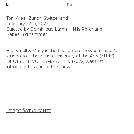
students at the Zurich University of the Arts (ZHdK).
Ridlhammer
En
Ru
DEUTSCHE VOLKSMÄRCHEN (2022) was first
introduced as part of the show.
Big, Small & Many – итоговая групповая выставка
студентов магистратуры Цюрихского университета
искусств (ZHdK). На выставке была впервые
представлена работа DEUTSCHE
VOLKSMÄRCHEN (2022).
Разработка сайта