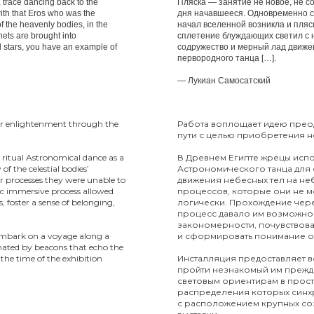
, trace dancing back to the
Пляска — занятие не новое, не со
 with that Eros who was the
дня начавшееся. Одновременно 
of the heavenly bodies, in the
начал вселенной возникла и пляск
ets are brought into
сплетение блуждающих светил с 
d stars, you have an example of
содружество и мерный лад движе
первородного танца […].
— Лукиан Самосатский
or enlightenment through the
Работа воплощает идею пре
пути с целью приобретения н
 ritual Astronomical dance as a
В Древнем Египте жрецы исп
f the celestial bodies’
Астрономического танца для
 processes they were unable to
движения небесных тел на не
c immersive process allowed
процессов, которые они не м
, foster a sense of belonging,
логически. Прохождение чер
процесс давало им возможно
закономерности, почувствова
o embark on a voyage along a
и сформировать понимание о
inated by beacons that echo the
 the time of the exhibition
Инсталляция предоставляет 
пройти незнакомый им преж
световым ориентирам в прост
распределения которых син
с расположением крупных со