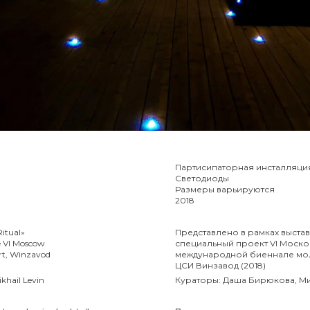
Партисипаторная инсталляци
Светодиоды
Размеры варьируются
2018
Ritual»
Представлено в рамках выстав
he VI Moscow
специальный проект VI Моск
Art, Winzavod
международной биеннале мол
ЦСИ Винзавод (2018)
khail Levin
Кураторы: Даша Бирюкова, М