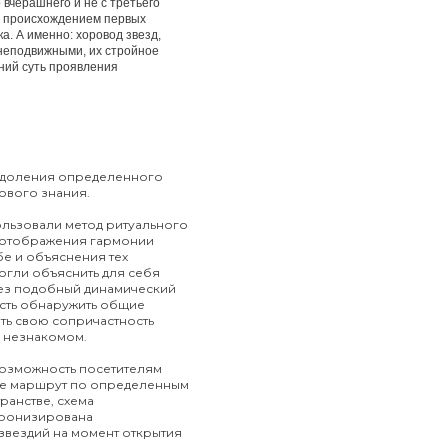
 вчерашнего и не с третьего
с происхождением первых
а. А именно: хоровод звезд,
неподвижными, их стройное
ний суть проявления
одоления определенного
ового знания.
ользовали метод ритуального
 отображения гармонии
бе и объяснения тех
огли объяснить для себя
ез подобный динамический
сть обнаружить общие
ть свою сопричастность
 незнакомом.
возможность посетителям
де маршрут по определенным
ранстве, схема
хронизирована
звездий на момент открытия