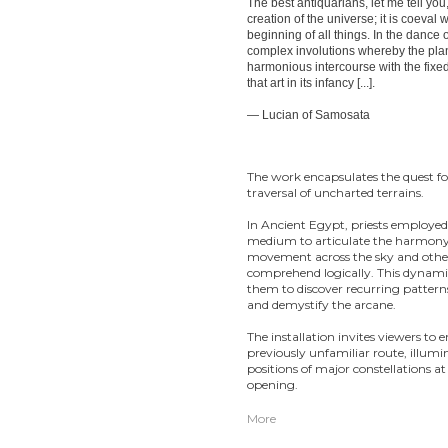
The best antiquarians, let me tell you
creation of the universe; it is coeval
beginning of all things. In the dance 
complex involutions whereby the plan
harmonious intercourse with the fixe
that art in its infancy [...].
— Lucian of Samosata
The work encapsulates the quest f
traversal of uncharted terrains.
In Ancient Egypt, priests employed
medium to articulate the harmony o
movement across the sky and other
comprehend logically. This dynami
them to discover recurring patterns
and demystify the arcane.
The installation invites viewers t
previously unfamiliar route, illum
positions of major constellations at
opening.
More