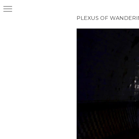
LIDIA ZHUDRO
PLEXUS OF WANDER
Exhibitions / События
Projects / Проекты
2025 Memento
2025 Utopia
2025 Totem
2025 Poetry of Uncertainties
2025 Otdushina
2024 PLÉNISME
2023 易 (Yì Jīng)
2023 間 (MA）
2022 Deutsche Volksmärchen
2022 Entropy
2021 After Hoping
2020 Attempts at Compromise
2019 Search for a Way to Overcome
Uncertainty
2019 Prenomination
2018 Plexus of Wandering Lights