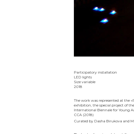
2017 Rhizome
2017 Simultaneity
2015 Self Reconciliation
2015 From the Inside
CV
Press / Публикации
Сatalogue / Книга
Contacts / Контакты
Participatory installation
LED lights
Size variable
2018
The work was represented at the «
exhibition, the special project of t
International Biennale for Young 
CCA (2018)
Curated by Dasha Birukova and Mi