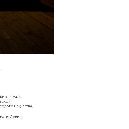
я
ки «Ритуал»,
овской
одого искусства,
ихаил Левин