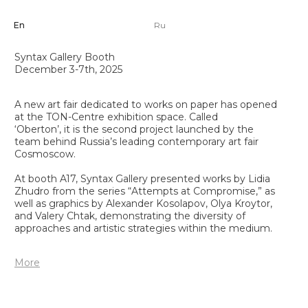
‘Oberton’, it is the second project launched by the
team behind Russia’s leading contemporary art fair
Cosmoscow.
En
Ru
At booth A17, Syntax Gallery presented works by Lidia
Zhudro from the series “Attempts at Compromise,” as
well as graphics by Alexander Kosolapov, Olya Kroytor,
and Valery Chtak, demonstrating the diversity of
approaches and artistic strategies within the medium.
В декабре 2025 года команда Cosmoscow провела
More
первую ярмарку графики «Обертон». Новый проект
Подробнее
объединяет галереи и художников, работающих
с авторской графикой, и поднимает интерес к этому
важному, но часто недооценённому медиуму.
На стенде А17 галерея Syntax представила работы
Лидии Жудро из серии «Попытки компромисса»,
а также графику Александра Косолапова, Оли Кройтор
Разработка сайта
и Валерия Чтака, демонстрирующие разнообразие
подходов и художественных стратегий внутри
медиума.